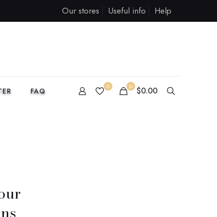
Our stores
Useful info
Help
0
0
$0.00
TER
FAQ
our
ons