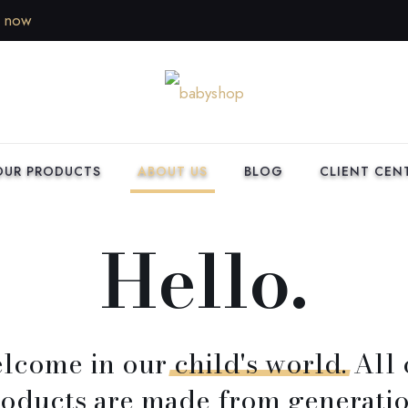
k now
OUR PRODUCTS
ABOUT US
BLOG
CLIENT CEN
Hello.
lcome in our
child's
world.
All 
oducts are made from generati