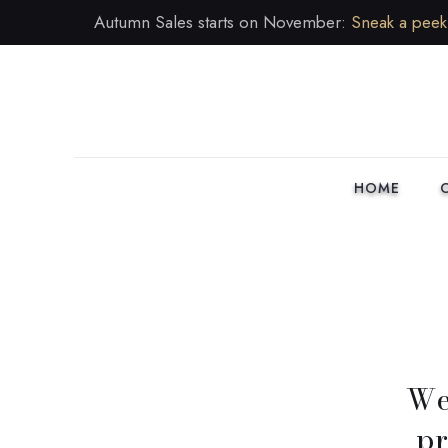
Autumn Sales starts on November:
Sneak a pee
HOME
We
pr