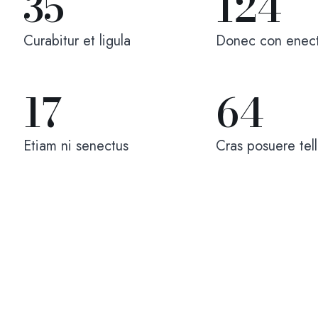
35
124
Curabitur et ligula
Donec con enec
17
64
Etiam ni senectus
Cras posuere tell