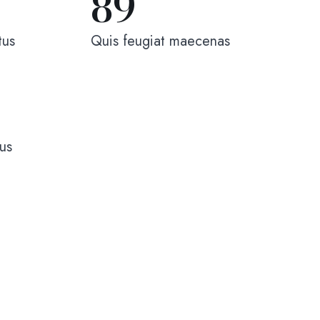
89
tus
Quis feugiat maecenas
us