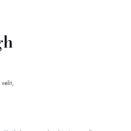
gh
velit,